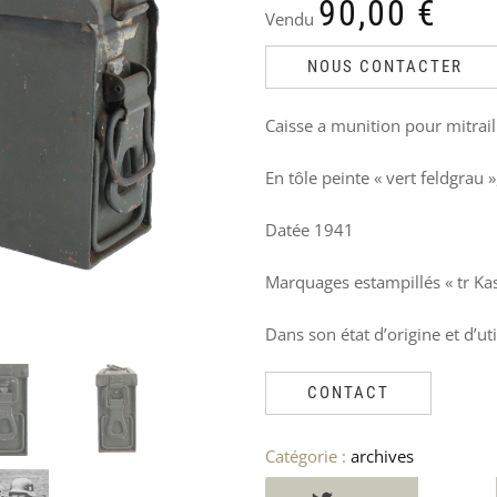
PRODUITS
90,00
€
Vendu
SIMILAIRES
NOUS CONTACTER
Caisse a munition pour mitrai
En tôle peinte « vert feldgrau
Datée 1941
Marquages estampillés « tr Ka
Dans son état d’origine et d’uti
CONTACT
Catégorie :
archives
BOITE
TABLEAU
PORTE
EXTINCTEUR
MÉTALLIQUE
DE
CHARGEUR
ANGLAIS