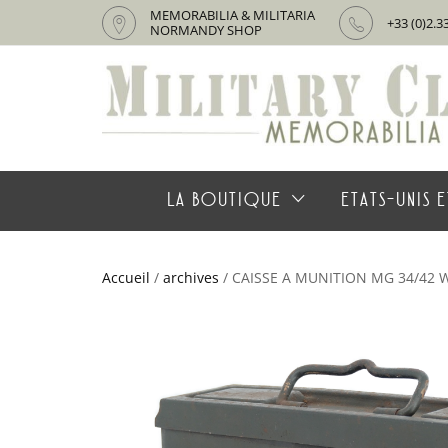
MEMORABILIA & MILITARIA
+33 (0)2.3
NORMANDY SHOP
LA BOUTIQUE
ETATS-UNIS E
Accueil
/
archives
/ CAISSE A MUNITION MG 34/42