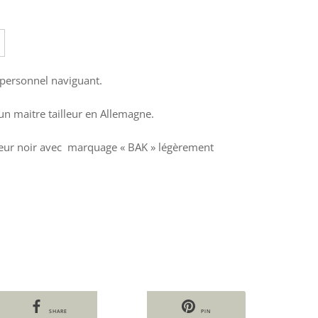
 personnel naviguant.
 un maitre tailleur en Allemagne.
rieur noir avec marquage « BAK » légèrement
SHARE
PIN