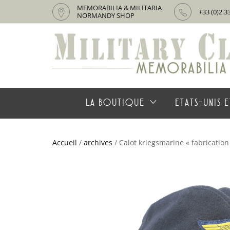
MEMORABILIA & MILITARIA
+33 (0)2.3
NORMANDY SHOP
LA BOUTIQUE
ETATS-UNIS E
Accueil
/
archives
/ Calot kriegsmarine « fabrication 