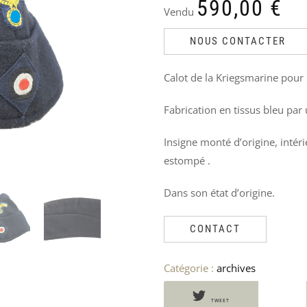
PRODUITS
590,00
€
Vendu
SIMILAIRES
NOUS CONTACTER
Calot de la Kriegsmarine pour
Fabrication en tissus bleu par
Insigne monté d’origine, inté
estompé .
Dans son état d’origine.
CONTACT
Catégorie :
archives
VESTE
SAC
TABLEAU
CHEMISE
US
LUFTWAFFEN
DE
OFFICIER
TWEET