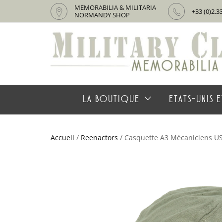
MEMORABILIA & MILITARIA
+33 (0)2.3
NORMANDY SHOP
LA BOUTIQUE
ETATS-UNIS E
Accueil
/
Reenactors
/ Casquette A3 Mécaniciens U