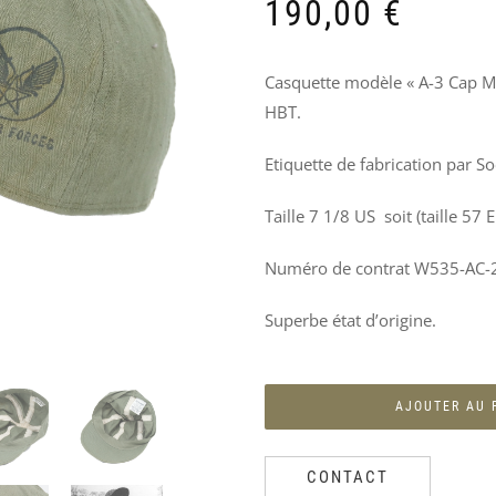
PRODUITS
190,00
€
SIMILAIRES
Casquette modèle « A-3 Cap M
HBT.
Etiquette de fabrication par S
Taille 7 1/8 US soit (taille 57 
Numéro de contrat W535-AC-2
Superbe état d’origine.
AJOUTER AU 
CASQUE
VIS
PHARE
CAPUCHE
CONTACT
MKII
PLATINÉES
GUIDE
DE