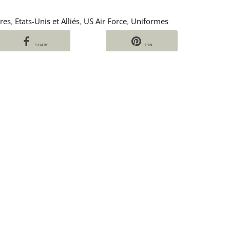
ures
,
Etats-Unis et Alliés
,
US Air Force
,
Uniformes
SHARE
PIN