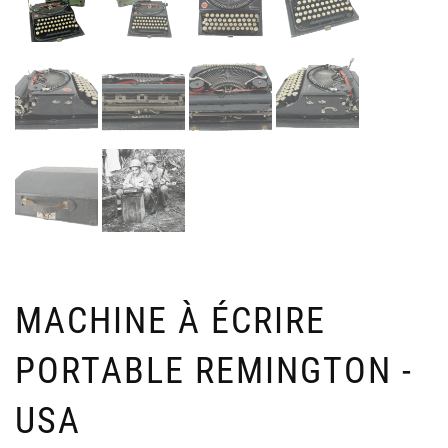
MO
P
OP
U
PO
N
KE
V
Ven
6
39
4
MACHINE À ÉCRIRE
PORTABLE REMINGTON -
USA