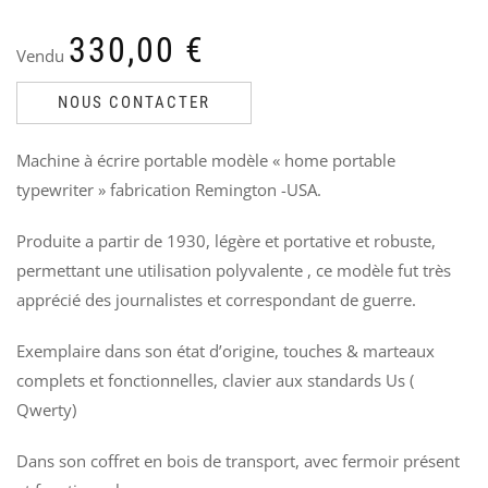
330,00
€
Vendu
VE
S
US
R
NA
B
NOUS CONTACTER
1
Ven
V
Le
Le
70
Machine à écrire portable modèle « home portable
50
7
pri
pri
typewriter » fabrication Remington -USA.
init
act
étai
est
Produite a partir de 1930, légère et portative et robuste,
70,
50,
permettant une utilisation polyvalente , ce modèle fut très
apprécié des journalistes et correspondant de guerre.
Exemplaire dans son état d’origine, touches & marteaux
complets et fonctionnelles, clavier aux standards Us (
Qwerty)
Dans son coffret en bois de transport, avec fermoir présent