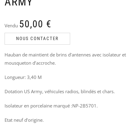
ARMY
PO
P
M5
K
ST
V
50,00
€
Ven
3
Vendu
Le
Le
60
50
pri
pri
NOUS CONTACTER
init
act
étai
est
Hauban de maintient de brins d’antennes avec isolateur et
60,
50,
mousqueton d’accroche.
Longueur: 3,40 M
Dotation US Army, véhicules radios, blindés et chars.
Isolateur en porcelaine marqué :NP-2B5701.
Etat neuf d’origine.