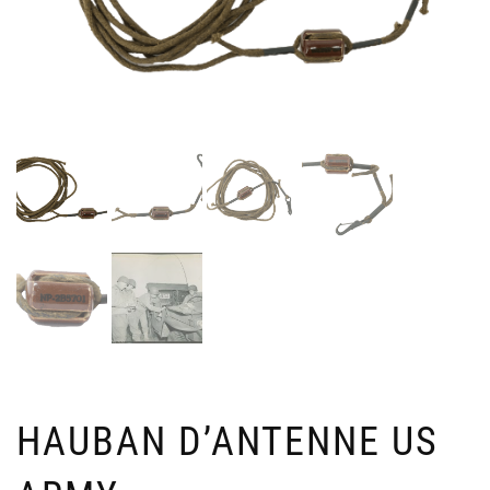
HAUBAN D’ANTENNE US
HO
M
CAL
O