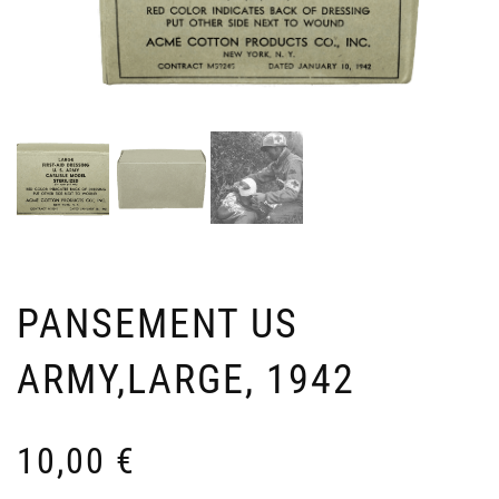
PANSEMENT US
ARMY,LARGE, 1942
10,00
€
PO
P
CH
U