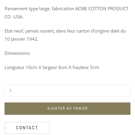
US
S
Pansement type large, fabrication ACME COTTON PRODUCT
C
Ven
1
CO -USA.
30
V
6
Etat neuf, jamais ouvert, dans leur carton d’origine daté du
10 Janvier 1942.
Dimensions:
Longueur 10cm X largeur 6cm X hauteur 5cm
AJOUTER AU PANIER
CONTACT